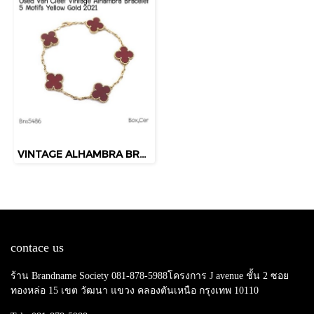
VINTAGE ALHAMBRA BRACELET 5 MOTIFS 2021
contace us
ร้าน Brandname Society 081-878-5988โครงการ J avenue ชั้น 2 ซอย
ทองหล่อ 15 เขต วัฒนา แขวง คลองตันเหนือ กรุงเทพ 10110