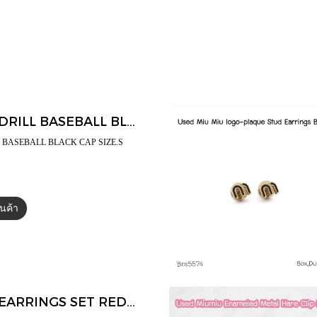
Miumiu DRILL BASEBALL BLACK CAP SIZE.S
L BASEBALL BLACK CAP SIZE.S
สินค้า
บ
Miumiu EARRINGS SET RED/GOLD