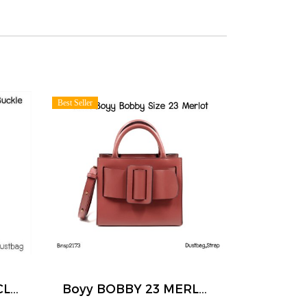
Best Seller
Boyy BOYY FRED 17 CLOVER GOLD BUCKLE PURPLE
Boyy BOBBY 23 MERLOT