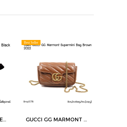
Best Seller
Gucci GG IMPRIME BELT BAG BLACK
GUCCI GG MARMONT SUPERMINI BAG BROWN 2022