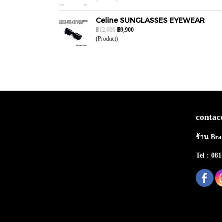
Celine SUNGLASSES EYEWEAR
฿12,000
฿9,900
(Product)
contac
ร้าน Bra
Tel : 08
Copy right by makewebeasy.com