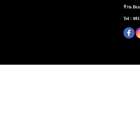
ร้าน Bra
Tel : 08
Copy right by makewebeasy.com