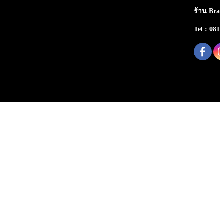
ร้าน Bra
Tel : 08
Copy right by makewebeasy.com